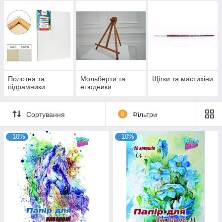
Полотна та
Мольберти та
Щітки та мастихіни
підрамники
етюдники
Сортування
0
Фільтри
–10%
–10%