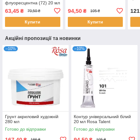
флуоресцентна (72) 20 мл
Rosa Talent
63,45
94,50
121
₴
₴
70,50 ₴
105 ₴
Купити
Купити
Акційні пропозиції та новинки
–10%
–10%
Грунт акриловий художній
Контур універсальний білий
280 мл
20 мл Rosa Talent
Готово до відправки
Готово до відправки
167,40
94,50
₴
₴
186 ₴
105 ₴