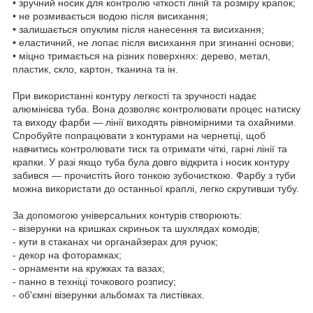
• зручний носик для контролю чіткості ліній та розміру крапок;
• не розмивається водою після висихання;
• залишається опуклим після нанесення та висихання;
• еластичний, не лопає після висихання при згинанні основи;
• міцно тримається на різних поверхнях: дерево, метал,
пластик, скло, картон, тканина та ін.
При використанні контуру легкості та зручності надає
алюмінієва туба. Вона дозволяє контролювати процес натиску
та виходу фарби — лінії виходять рівномірними та охайними.
Спробуйте попрацювати з контурами на чернетці, щоб
навчитись контролювати тиск та отримати чіткі, гарні лінії та
крапки. У разі якщо туба була довго відкрита і носик контуру
забився — прочистіть його тонкою зубочисткою. Фарбу з туби
можна використати до останньої краплі, легко скрутивши тубу.
За допомогою універсальних контурів створюють:
- візерунки на кришках скриньок та шухлядах комодів;
- кути в стаканах чи органайзерах для ручок;
- декор на фоторамках;
- орнаменти на кружках та вазах;
- панно в техніці точкового розпису;
- об'ємні візерунки альбомах та листівках.