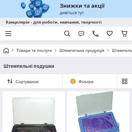
Канцелярія - для роботи, навчання, творчості
Товари та послуги
Штемпельна продукція
Штемпель
Штемпельні подушки
Сортування
0
Фільтри