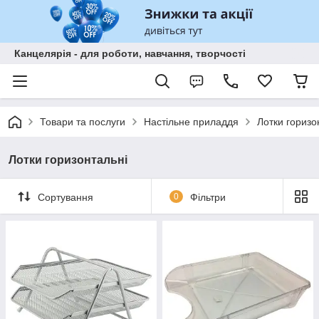
Канцелярія - для роботи, навчання, творчості
Товари та послуги
Настільне приладдя
Лотки горизо
Лотки горизонтальні
Сортування
0
Фільтри