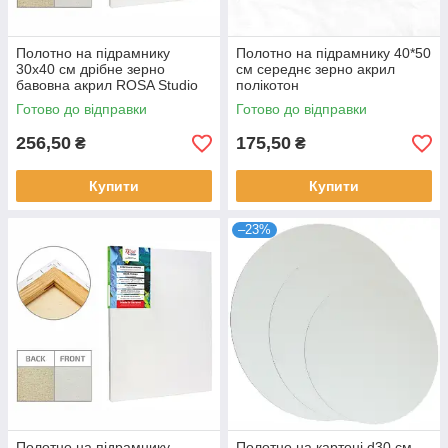
Полотно на підрамнику
Полотно на підрамнику 40*50
30х40 см дрібне зерно
см середнє зерно акрил
бавовна акрил ROSA Studio
полікотон
Готово до відправки
Готово до відправки
256,50
175,50
₴
₴
Купити
Купити
–23%
Полотно на підрамнику
Полотно на картоні d30 см