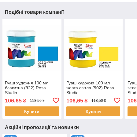
Подібні товари компанії
Гуаш художня 100 мл
Гуаш художня 100 мл
Гуаш
блакитна (922) Rosa
жовта світла (902) Rosa
зеле
Studio
Studio
Stud
106,65
106,65
106
₴
₴
118,50 ₴
118,50 ₴
Купити
Купити
Акційні пропозиції та новинки