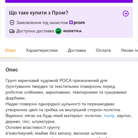
Що таке купити з Пром?
Замовлення під захистом
Доступна доставка
Опис
Характеристики
Доставка
Оплата
Умови п
Опис
Грунт акриловий художній РОСА призначений для
ґрунтування твердих та текстильних поверхонь перед
роботою олійними, акриловими, темперними та гуашевими
фарбами.
Надає поверхні однорідної щільності та перешкоджає
утворенню цвілі та грибка на внутрішній стороні полотна.
Відмінно лягає на будь-який матеріал: полотно,
папір
, картон,
дерево, гіпс, штукатурка.
Основні властивості грунту:
в'язкотекучий; майже без запаху; висихає шляхом