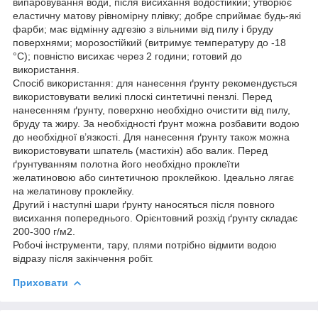
випаровування води, після висихання водостійкий; утворює
еластичну матову рівномірну плівку; добре сприймає будь-які
фарби; має відмінну адгезію з вільними від пилу і бруду
поверхнями; морозостійкий (витримує температуру до -18
°С); повністю висихає через 2 години; готовий до
використання.
Спосіб використання: для нанесення ґрунту рекомендується
використовувати великі плоскі синтетичні пензлі. Перед
нанесенням ґрунту, поверхню необхідно очистити від пилу,
бруду та жиру. За необхідності ґрунт можна розбавити водою
до необхідної в’язкості. Для нанесення ґрунту також можна
використовувати шпатель (мастихін) або валик. Перед
ґрунтуванням полотна його необхідно проклеїти
желатиновою або синтетичною проклейкою. Ідеально лягає
на желатинову проклейку.
Другий і наступні шари ґрунту наносяться після повного
висихання попереднього. Орієнтовний розхід ґрунту складає
200-300 г/м2.
Робочі інструменти, тару, плями потрібно відмити водою
відразу після закінчення робіт.
Приховати