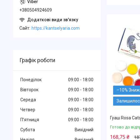
+380504924609
Cайт
https://kantselyaria.com
Графік роботи
Понеділок
09:00
18:00
Вівторок
09:00
18:00
–10%
Середа
09:00
18:00
Залишилось
Четвер
09:00
18:00
Гуаш Rosa Cat
Пʼятниця
09:00
18:00
Готово до відп
Субота
Вихідний
168,75 ₴
18
Неділя
Вихідний