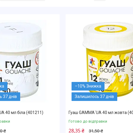
–10%
 37 днів
Залишилось 37 днів
 40 мл біла (401211)
Гуаш GAMMA`UA 40 мл жовта (4
равки
Готово до відправки
28,35 ₴
0 ₴
31,50 ₴