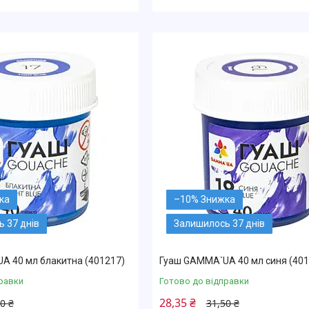
–10%
 37 днів
Залишилось 37 днів
A 40 мл блакитна (401217)
Гуаш GAMMA`UA 40 мл синя (401
равки
Готово до відправки
28,35 ₴
0 ₴
31,50 ₴