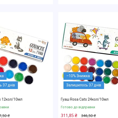
–10%
 37 днів
Залишилось 37 днів
s 12кол/10мл
Гуаш Rosa Cats 24кол/10мл
равки
Готово до відправки
311,85 ₴
7,50 ₴
346,50 ₴