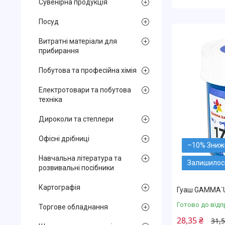
Сувенірна продукція
Посуд
Витратні матеріали для
прибирання
Побутова та професійна хімія
Електротовари та побутова
техніка
Дироколи та степлери
Офісні дрібниці
–10%
Навчальна література та
Залишилось
розвивальні посібники
Картографія
Гуаш GAMMA`U
Готово до відп
Торгове обладнання
28,35 ₴
31,5