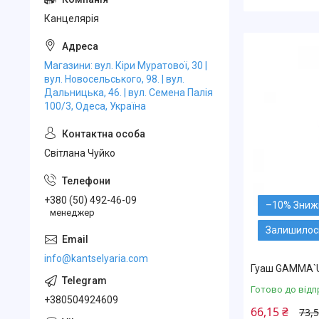
Канцелярiя
Магазини: вул. Кіри Муратової, 30 |
вул. Новосельського, 98. | вул.
Дальницька, 46. | вул. Семена Палія
100/3, Одеса, Україна
Свiтлана Чуйко
+380 (50) 492-46-09
–10%
менеджер
Залишилось
info@kantselyaria.com
Гуаш GAMMA`UA
Готово до відп
+380504924609
66,15 ₴
73,5