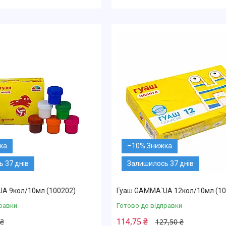
–10%
 37 днів
Залишилось 37 днів
A 9кол/10мл (100202)
Гуаш GAMMA`UA 12кол/10мл (10
равки
Готово до відправки
114,75 ₴
 ₴
127,50 ₴