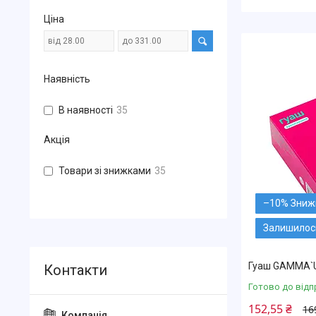
Ціна
Наявність
В наявності
35
Акція
Товари зі знижками
35
–10%
Залишилось
Гуаш GAMMA`U
Готово до відп
152,55 ₴
16