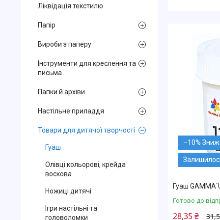
Ліквідація текстилю
Папір
Вироби з паперу
Інструменти для креслення та
письма
Папки й архіви
Настільне приладдя
Товари для дитячої творчості
–10%
Гуаш
Залишилось
Олівці кольорові, крейда
воскова
Гуаш GAMMA`UA
Ножиці дитячі
Готово до відп
Ігри настільні та
28,35 ₴
31,5
головоломки