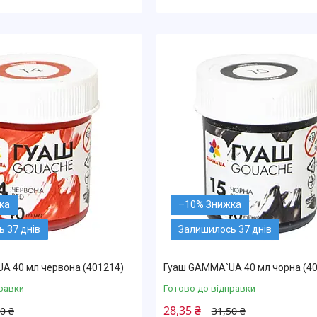
–10%
 37 днів
Залишилось 37 днів
A 40 мл червона (401214)
Гуаш GAMMA`UA 40 мл чорна (4
равки
Готово до відправки
28,35 ₴
0 ₴
31,50 ₴