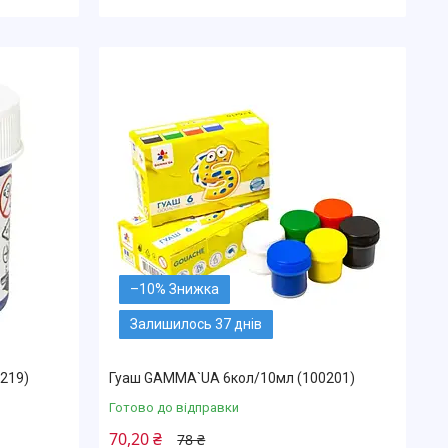
–10%
Залишилось 37 днів
219)
Гуаш GAMMA`UA 6кол/10мл (100201)
Готово до відправки
70,20 ₴
78 ₴