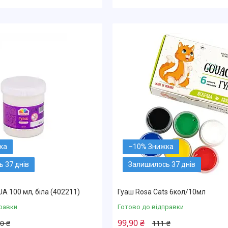
–10%
 37 днів
Залишилось 37 днів
 100 мл, біла (402211)
Гуаш Rosa Cats 6кол/10мл
равки
Готово до відправки
99,90 ₴
0 ₴
111 ₴