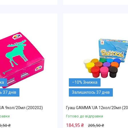
–10%
 37 днів
Залишилось 37 днів
A 9кол/20мл (200202)
Гуаш GAMMA`UA 12кол/20мл (20
равки
Готово до відправки
184,95 ₴
9,50 ₴
205,50 ₴