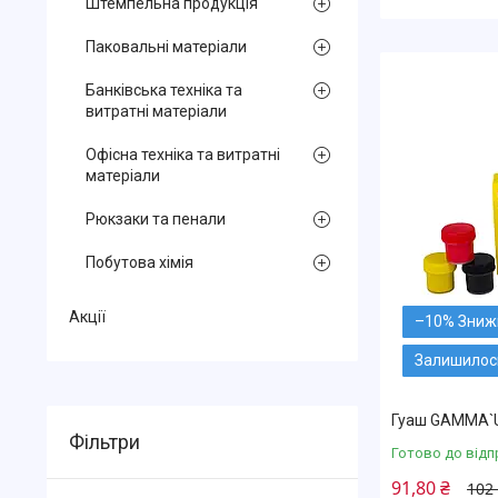
Штемпельна продукція
Паковальні матеріали
Банківська техніка та
витратні матеріали
Офісна техніка та витратні
матеріали
Рюкзаки та пенали
Побутова хімія
Акції
–10%
Залишилось
Гуаш GAMMA`U
Фільтри
Готово до відп
91,80 ₴
102