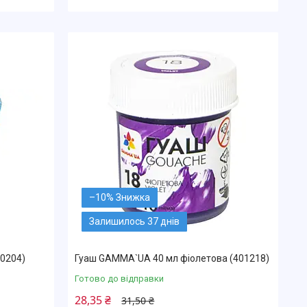
–10%
Залишилось 37 днів
0204)
Гуаш GAMMA`UA 40 мл фіолетова (401218)
Готово до відправки
28,35 ₴
31,50 ₴