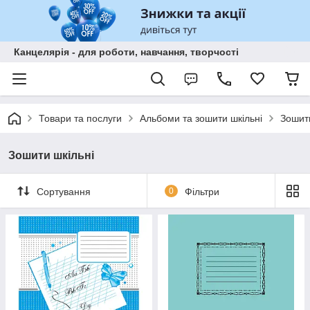
Канцелярія - для роботи, навчання, творчості
Товари та послуги
Альбоми та зошити шкільні
Зошити
Зошити шкільні
Сортування
0
Фільтри