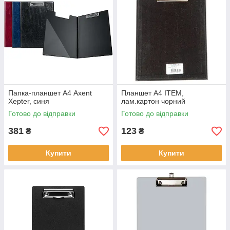
Папка-планшет А4 Axent
Планшет А4 ITEM,
Xepter, синя
лам.картон чорний
Готово до відправки
Готово до відправки
381
123
₴
₴
Купити
Купити