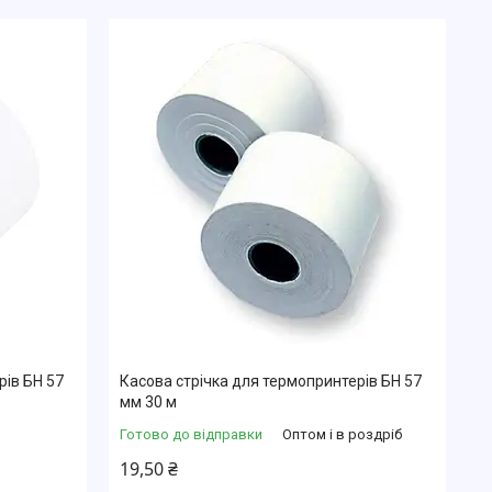
рів БН 57
Касова стрічка для термопринтерів БН 57
мм 30 м
Готово до відправки
Оптом і в роздріб
19,50 ₴