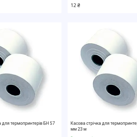
12 ₴
а для термопринтерів БН 57
Касова стрічка для термопринте
мм 23 м