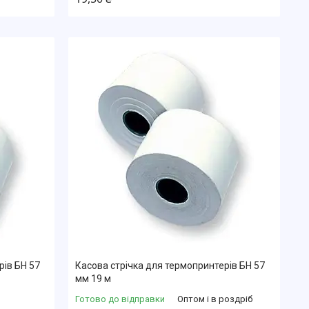
рів БН 57
Касова стрічка для термопринтерів БН 57
мм 19 м
Готово до відправки
Оптом і в роздріб