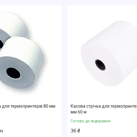
а для термопринтерів 80 мм
Касова стрічка для термопринте
мм 60 м
Готово до відправки
он
36 ₴