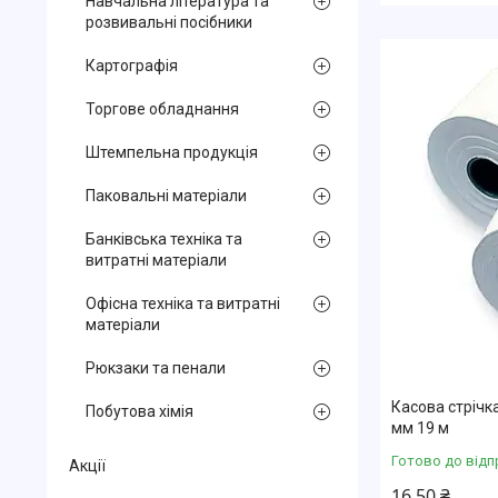
Навчальна література та
розвивальні посібники
Картографія
Торгове обладнання
Штемпельна продукція
Паковальні матеріали
Банківська техніка та
витратні матеріали
Офісна техніка та витратні
матеріали
Рюкзаки та пенали
Касова стрічк
Побутова хімія
мм 19 м
Готово до відп
Акції
16,50 ₴