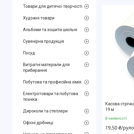
Товари для дитячої творчості
Художні товари
Альбоми та зошити шкільні
Сувенірна продукція
Посуд
Витратні матеріали для
прибирання
Побутова та професійна хімія
Електротовари та побутова
техніка
Касова стрічк
19 м
Дироколи та степлери
В наявності
Офісні дрібниці
19,50 ₴/рул