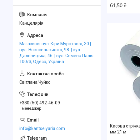
61,50 ₴
Канцелярiя
Магазини: вул. Кіри Муратової, 30 |
вул. Новосельського, 98. | вул.
Дальницька, 46. | вул. Семена Палія
100/3, Одеса, Україна
Свiтлана Чуйко
+380 (50) 492-46-09
менеджер
Касова стрічк
info@kantselyaria.com
мм 21 м