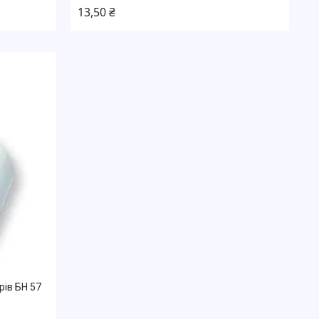
13,50 ₴
рів БН 57