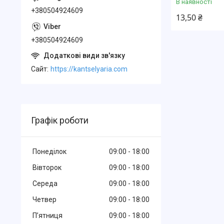
В наявності
+380504924609
13,50 ₴
+380504924609
Cайт
https://kantselyaria.com
Графік роботи
Понеділок
09:00
18:00
Вівторок
09:00
18:00
Середа
09:00
18:00
Четвер
09:00
18:00
Пʼятниця
09:00
18:00