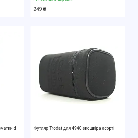
249 ₴
ечатки d
Футляр Trodat для 4940 екошкіра асорті