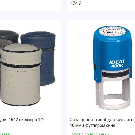
174 ₴
 для 4642 екошкіра 1/2
Оснащення Trodat для круглої п
40 мм з футляром синє
равки
Готово до відправки