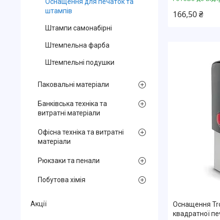
Оснащення для печаток та
штампів
166,50 ₴
Штампи самонабірні
Штемпельна фарба
Штемпельні подушки
Паковальні матеріали
Банківська техніка та
витратні матеріали
Офісна техніка та витратні
матеріали
Рюкзаки та пенали
Побутова хімія
Акції
Оснащення Tro
квадратної пе