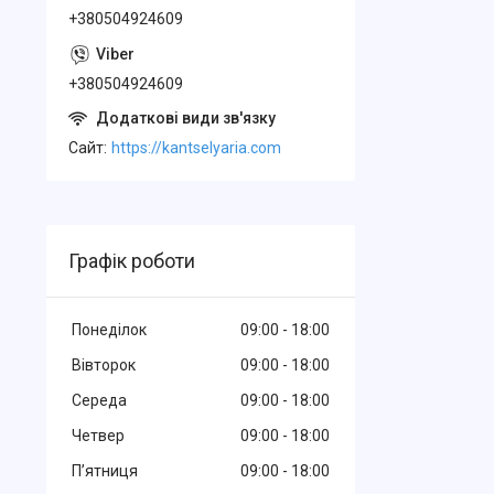
+380504924609
+380504924609
Cайт
https://kantselyaria.com
Графік роботи
Понеділок
09:00
18:00
Вівторок
09:00
18:00
Середа
09:00
18:00
Четвер
09:00
18:00
Пʼятниця
09:00
18:00