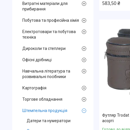
583,50 ₴
Витратні матеріали для
прибирання
Побутова та професійна хімія
Електротовари та побутова
техніка
Дироколи та степлери
Офісні дрібниці
Навчальна література та
розвивальні посібники
Картографія
Торгове обладнання
Штемпельна продукція
Футляр Trodat
Датери та нумератори
асорті
Готово до відп