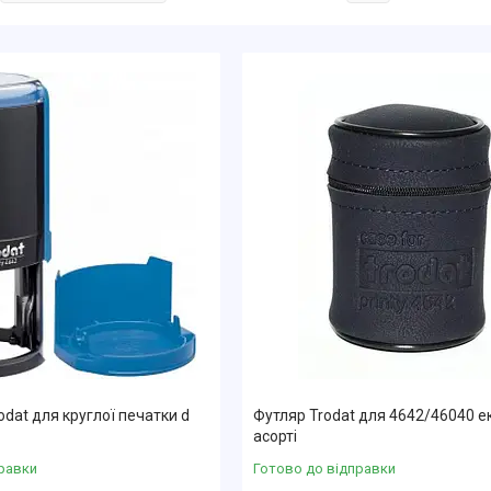
dat для круглої печатки d
Футляр Trodat для 4642/46040 
асорті
равки
Готово до відправки