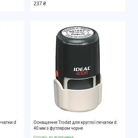
237 ₴
ечатки d
Оснащення Trodat для круглої печатки d
40 мм з футляром чорне
Готово до відправки