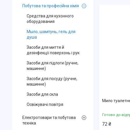
Побутова та професійна хімія
Средства для кухонного
оборудования
Мыло, шампунь, гель для
душа
Засоби для миття й
дезінфекції поверхонь і рук
Засоби для підлоги (ручне,
машинне)
Засоби для посуду (ручне,
машинне)
Засоби для скла
Мило туалетне
Освіжувачі повітря
Готово до відп
Електротовари та побутова
техніка
72 ₴