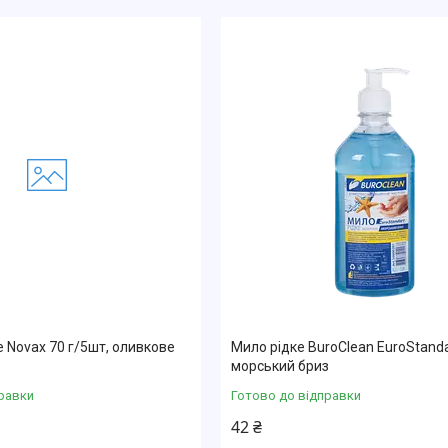
 Novax 70 г/5шт, оливкове
Мило рідке BuroClean EuroStanda
морський бриз
равки
Готово до відправки
42 ₴