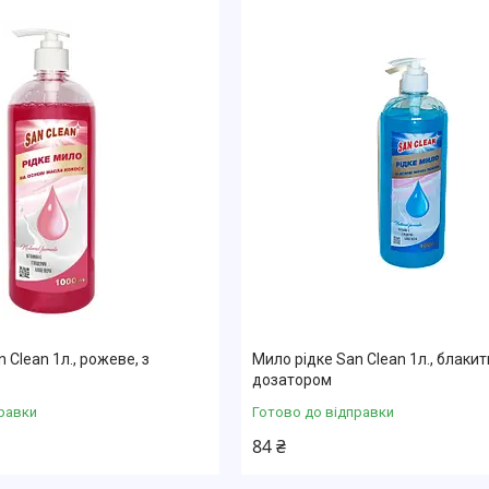
 Clean 1л., рожеве, з
Мило рідке San Clean 1л., блакит
дозатором
равки
Готово до відправки
84 ₴