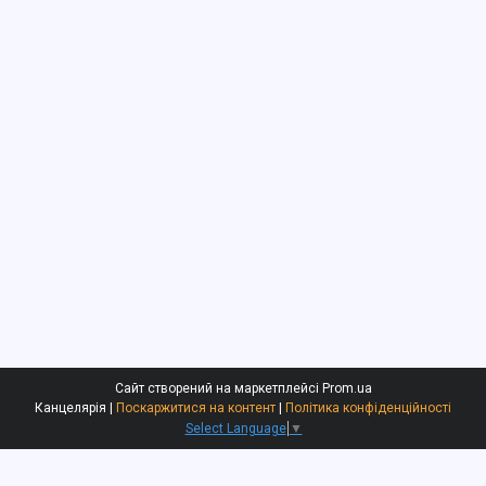
Сайт створений на маркетплейсі
Prom.ua
Канцелярiя |
Поскаржитися на контент
|
Політика конфіденційності
Select Language
▼