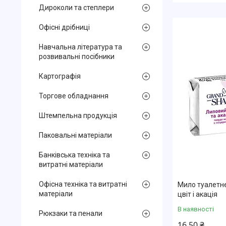
Дироколи та степлери
Офісні дрібниці
Навчальна література та
розвивальні посібники
Картографія
Торгове обладнання
Штемпельна продукція
Паковальні матеріали
Банківська техніка та
витратні матеріали
Офісна техніка та витратні
Мило туалетне
матеріали
цвіт і акація
В наявності
Рюкзаки та пенали
16,50 ₴