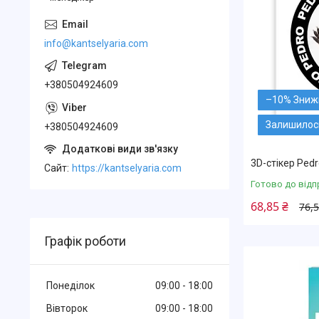
info@kantselyaria.com
+380504924609
–10%
Залишилось
+380504924609
3D-стікер Ped
Cайт
https://kantselyaria.com
Готово до відп
68,85 ₴
76,5
Графік роботи
Понеділок
09:00
18:00
Вівторок
09:00
18:00