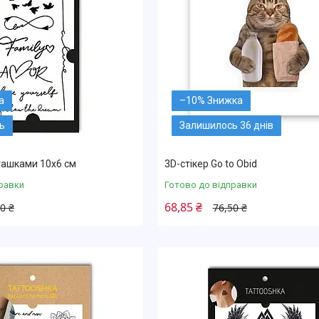
–10%
ь
Залишилось 36 днів
ташками 10х6 см
3D-стікер Go to Obid
равки
Готово до відправки
68,85 ₴
0 ₴
76,50 ₴