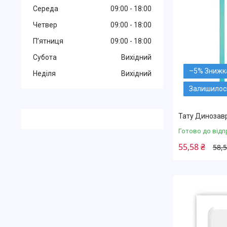
Середа
09:00
18:00
Четвер
09:00
18:00
Пʼятниця
09:00
18:00
Субота
Вихідний
–5%
Неділя
Вихідний
Залишилос
Тату Динозавр
Готово до відп
55,58 ₴
58,5