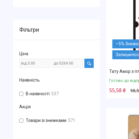
Фільтри
–5%
Ціна
Залишилос
Тату Амор з п
Наявність
Готово до відп
55,58 ₴
58,5
В наявності
537
Акція
Товари зі знижками
371