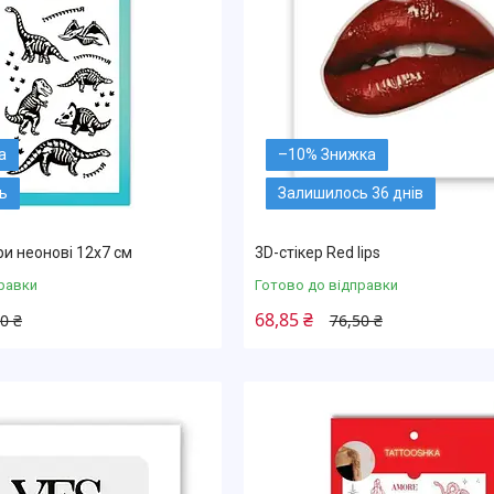
–10%
ь
Залишилось 36 днів
и неонові 12х7 см
3D-стікер Red lips
равки
Готово до відправки
68,85 ₴
0 ₴
76,50 ₴