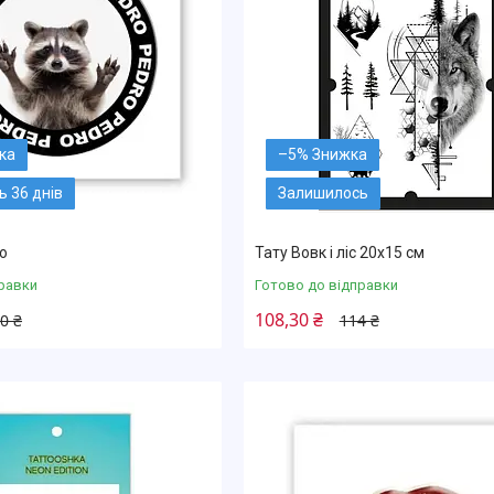
–5%
 36 днів
Залишилось
ro
Тату Вовк і ліс 20х15 см
равки
Готово до відправки
108,30 ₴
0 ₴
114 ₴