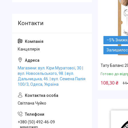
–5%
Канцелярiя
Залишилос
Тату Баланс 2
Магазини: вул. Кіри Муратової, 30 |
вул. Новосельського, 98. | вул.
Готово до відп
Дальницька, 46. | вул. Семена Палія
108,30 ₴
11
100/3, Одеса, Україна
Свiтлана Чуйко
+380 (50) 492-46-09
менеджер