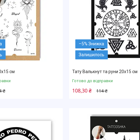
–5%
ь
Залишилось
0х15 см
Тату Валькнут та руни 20х15 см
равки
Готово до відправки
108,30 ₴
4 ₴
114 ₴