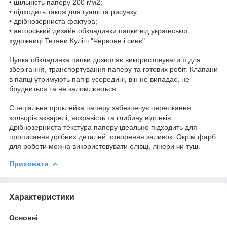
• щільність паперу 200 г/м2;
• підходить також для гуаші та рисунку;
• дрібнозерниста фактура;
• авторський дизайн обкладинки папки від української
художниці Тетяни Куліш "Червоне і синє".
Цупка обкладинка папки дозволяє використовувати її для
зберігання, транспортування паперу та готових робіт. Клапани
в папці утримують папір усередині, він не випадає, не
брудниться та не заломлюється.
Спеціальна проклейка паперу забезпечує перетікання
кольорів акварелі, яскравість та глибину відтінків.
Дрібнозерниста текстура паперу ідеально підходить для
прописання дрібних деталей, створення заливок. Окрім фарб
для роботи можна використовувати олівці, лінери чи туш.
Приховати
Характеристики
Основні