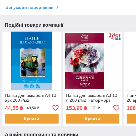
Всі умови повернення
Подібні товари компанії
Папка для акварелі А4 10
Папка для акварелі А3 10
Папк
арк 200 г/м2
л 200 г/м2 Натюрморт
20 а
44,55
153,90
106
₴
₴
49,50 ₴
171 ₴
Купити
Купити
Акційні пропозиції та новинки