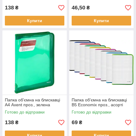
138
46,50
₴
₴
Купити
Купити
Папка об'ємна на блискавці
Папка об'ємна на блискавці
А4 Axent проз., зелена
В5 Economix проз., асорті
Готово до відправки
Готово до відправки
138
69
₴
₴
Купити
Купити