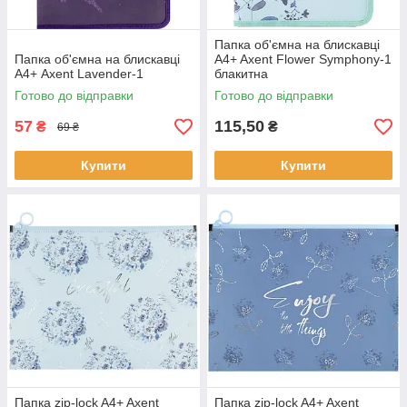
Папка об'ємна на блискавці
Папка об'ємна на блискавці
A4+ Axent Flower Symphony-1
А4+ Axent Lavender-1
блакитна
Готово до відправки
Готово до відправки
57
115,50
₴
₴
69 ₴
Купити
Купити
Папка zip-lock A4+ Axent
Папка zip-lock A4+ Axent