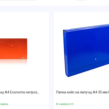
чці А4 Economix непроз.,
Папка-кейс на липучці А4 35 мм 
равки
В наявності