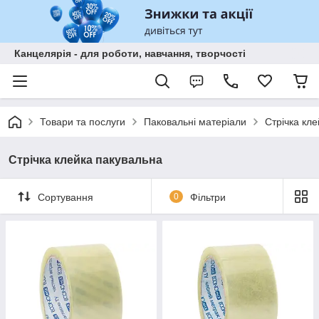
Канцелярія - для роботи, навчання, творчості
Товари та послуги
Паковальні матеріали
Стрічка кл
Стрічка клейка пакувальна
Сортування
0
Фільтри