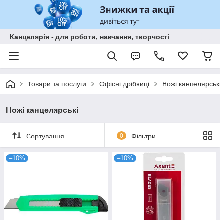
Канцелярія - для роботи, навчання, творчості
Товари та послуги
Офісні дрібниці
Ножі канцелярськ
Ножі канцелярські
Сортування
0
Фільтри
–10%
–10%