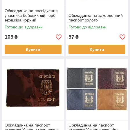
Обкладинка на посвідчення
учасника бойових дій Герб
Обкладинка на закордонний
екошкіра чорний
паспорт золото
Готово до відправки
Готово до відправки
105
57
₴
₴
Купити
Купити
Обкладинка на паспорт
Обкладинка на паспорт
ст.зразка України глянцева з
ст.зразка України екошкіра