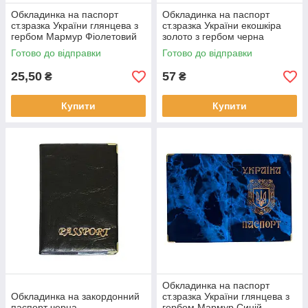
Обкладинка на паспорт
Обкладинка на паспорт
ст.зразка України глянцева з
ст.зразка України екошкіра
гербом Мармур Фіолетовий
золото з гербом черна
Готово до відправки
Готово до відправки
25,50
57
₴
₴
Купити
Купити
Обкладинка на паспорт
Обкладинка на закордонний
ст.зразка України глянцева з
паспорт черна
гербом Мармур Синій