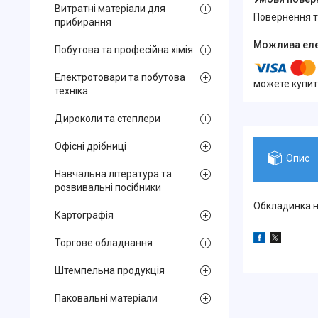
Витратні матеріали для
повернення 
прибирання
Побутова та професійна хімія
Електротовари та побутова
можете купит
техніка
Дироколи та степлери
Офісні дрібниці
Опис
Навчальна література та
розвивальні посібники
Обкладинка н
Картографія
Торгове обладнання
Штемпельна продукція
Паковальні матеріали