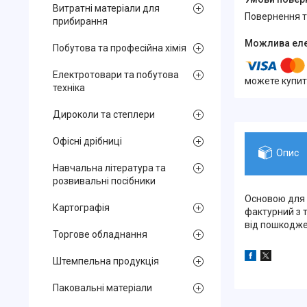
Витратні матеріали для
повернення 
прибирання
Побутова та професійна хімія
Електротовари та побутова
можете купит
техніка
Дироколи та степлери
Офісні дрібниці
Опис
Навчальна література та
розвивальні посібники
Основою для 
Картографія
фактурний з т
від пошкодже
Торгове обладнання
Штемпельна продукція
Паковальні матеріали