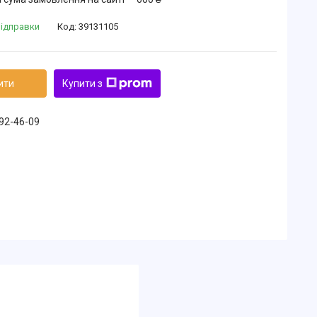
відправки
Код:
39131105
ити
Купити з
492-46-09