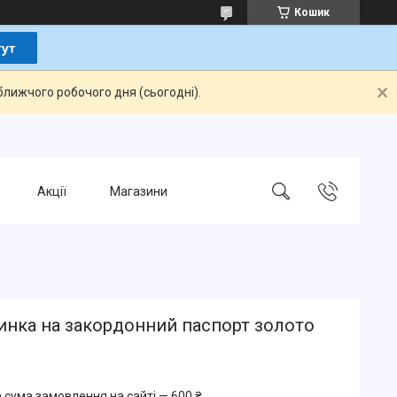
Кошик
ближчого робочого дня (сьогодні).
Акції
Магазини
инка на закордонний паспорт золото
 сума замовлення на сайті — 600 ₴