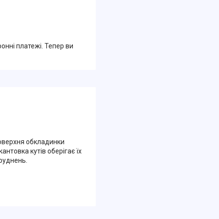
ронні платежі. Тепер ви
Поверхня обкладинки
антовка кутів оберігає їх
руднень.