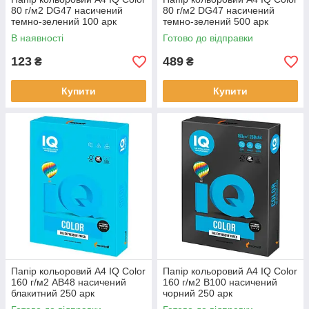
80 г/м2 DG47 насичений
80 г/м2 DG47 насичений
темно-зелений 100 арк
темно-зелений 500 арк
В наявності
Готово до відправки
123
489
₴
₴
Купити
Купити
Папір кольоровий А4 IQ Color
Папір кольоровий А4 IQ Color
160 г/м2 AB48 насичений
160 г/м2 B100 насичений
блакитний 250 арк
чорний 250 арк