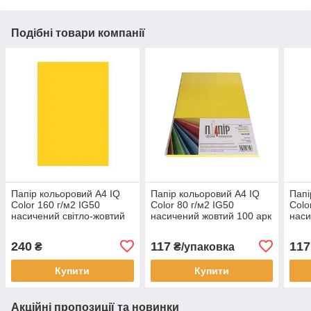
Подібні товари компанії
Папір кольоровий А4 IQ
Папір кольоровий А4 IQ
Папі
Color 160 г/м2 IG50
Color 80 г/м2 IG50
Colo
насичений світло-жовтий
насичений жовтий 100 арк
нас
100 арк
100 
240
117
117
₴
₴/упаковка
Купити
Купити
Акційні пропозиції та новинки