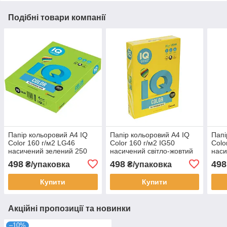
Подібні товари компанії
Папір кольоровий А4 IQ
Папір кольоровий А4 IQ
Папі
Color 160 г/м2 LG46
Color 160 г/м2 IG50
Colo
насичений зелений 250
насичений cвітло-жовтий
наси
арк
250 арк
498
498
498
₴/упаковка
₴/упаковка
Купити
Купити
Акційні пропозиції та новинки
–10%