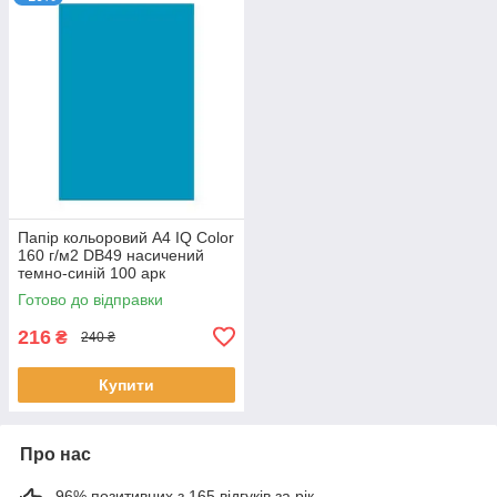
Папір кольоровий А4 IQ Color
160 г/м2 DB49 насичений
темно-синій 100 арк
Готово до відправки
216
₴
240 ₴
Купити
Про нас
96% позитивних з 165 відгуків за рік