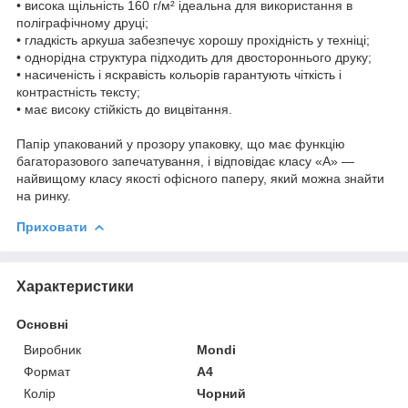
• висока щільність 160 г/м² ідеальна для використання в
поліграфічному друці;
• гладкість аркуша забезпечує хорошу прохідність у техніці;
• однорідна структура підходить для двостороннього друку;
• насиченість і яскравість кольорів гарантують чіткість і
контрастність тексту;
• має високу стійкість до вицвітання.
Папір упакований у прозору упаковку, що має функцію
багаторазового запечатування, і відповідає класу «А» —
найвищому класу якості офісного паперу, який можна знайти
на ринку.
Приховати
Характеристики
Основні
Виробник
Mondi
Формат
A4
Колір
Чорний