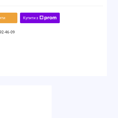
ити
Купити з
492-46-09