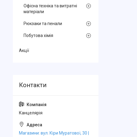
Офісна техніка та витратні
матеріали
Рюкзаки та пенали
Побутова хімія
Акції
Канцелярiя
Магазини: вул. Кіри Муратової, 30 |