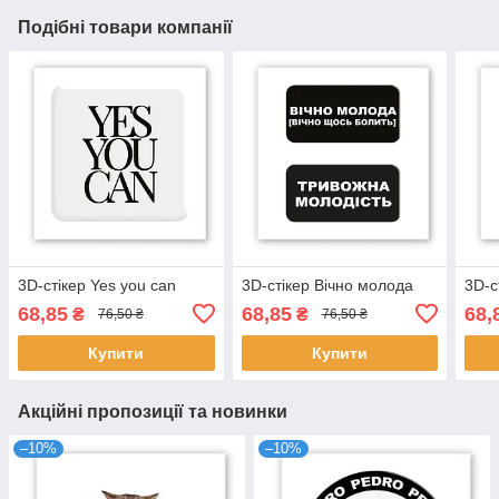
Подібні товари компанії
3D-стікер Yes you can
3D-стікер Вічно молода
3D-с
68,85
68,85
68,
₴
₴
76,50 ₴
76,50 ₴
Купити
Купити
Акційні пропозиції та новинки
–10%
–10%