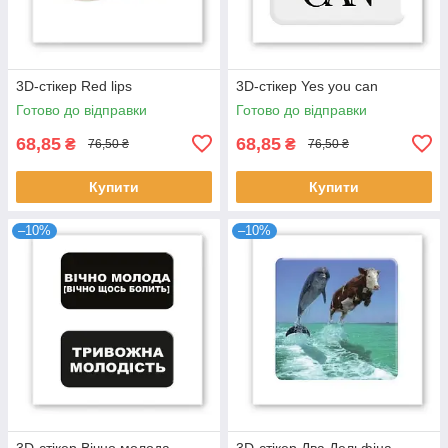
3D-стікер Red lips
3D-стікер Yes you can
Готово до відправки
Готово до відправки
68,85
68,85
₴
₴
76,50 ₴
76,50 ₴
Купити
Купити
–10%
–10%
3D-стікер Вічно молода
3D-стікер Два Дельфіна