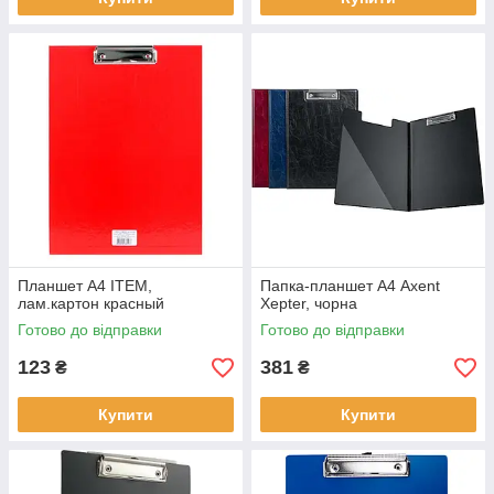
Планшет А4 ITEM,
Папка-планшет А4 Axent
лам.картон красный
Xepter, чорна
Готово до відправки
Готово до відправки
123
381
₴
₴
Купити
Купити