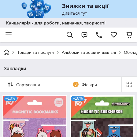
Канцелярія - для роботи, навчання, творчості
Товари та послуги
Альбоми та зошити шкільні
Обклад
Закладки
Сортування
0
Фільтри
–10%
–10%