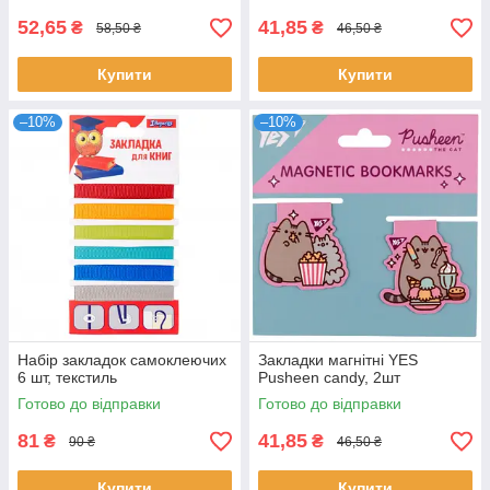
52,65
41,85
₴
₴
58,50 ₴
46,50 ₴
Купити
Купити
–10%
–10%
Набір закладок самоклеючих
Закладки магнітні YES
6 шт, текстиль
Pusheen candy, 2шт
Готово до відправки
Готово до відправки
81
41,85
₴
₴
90 ₴
46,50 ₴
Купити
Купити