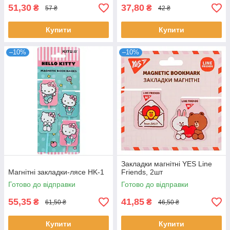
51,30
37,80
₴
₴
57 ₴
42 ₴
Купити
Купити
–10%
–10%
Закладки магнітні YES Line
Магнітні закладки-лясе HK-1
Friends, 2шт
Готово до відправки
Готово до відправки
55,35
41,85
₴
₴
61,50 ₴
46,50 ₴
Купити
Купити