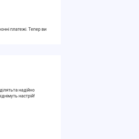
ронні платежі. Тепер ви
иділятьта надійно
піднімуть настрій!