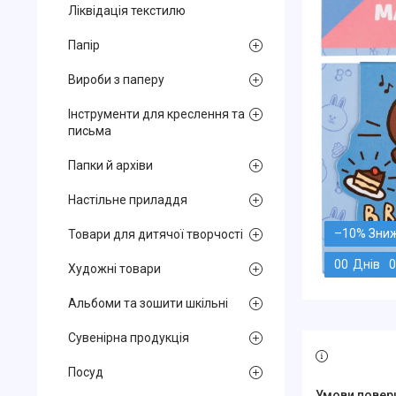
Ліквідація текстилю
Папір
Вироби з паперу
Інструменти для креслення та
письма
Папки й архіви
Настільне приладдя
–10%
Товари для дитячої творчості
0
0
Днів
0
Художні товари
Альбоми та зошити шкільні
Сувенірна продукція
Посуд