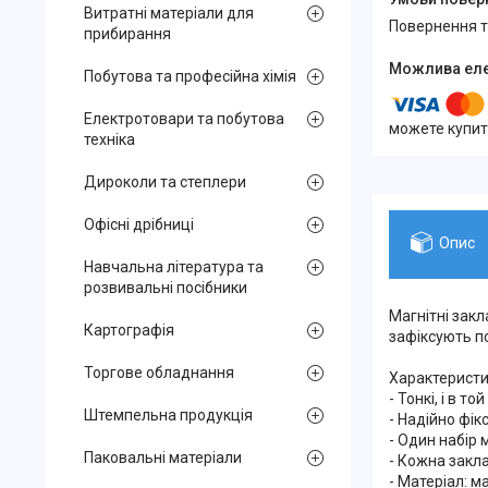
Витратні матеріали для
повернення 
прибирання
Побутова та професійна хімія
Електротовари та побутова
можете купит
техніка
Дироколи та степлери
Офісні дрібниці
Опис
Навчальна література та
розвивальні посібники
Магнітні закл
Картографія
зафіксують по
Торгове обладнання
Характеристи
- Тонкі, і в т
Штемпельна продукція
- Надійно фік
- Один набір 
Паковальні матеріали
- Кожна закл
- Матеріал: м