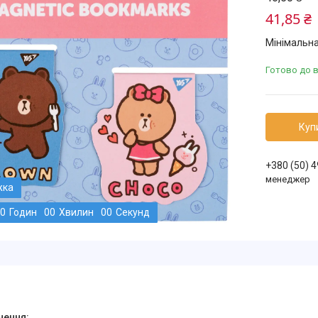
41,85 ₴
Мінімальна
Готово до 
Куп
+380 (50) 
менеджер
0
Годин
0
0
Хвилин
0
0
Секунд