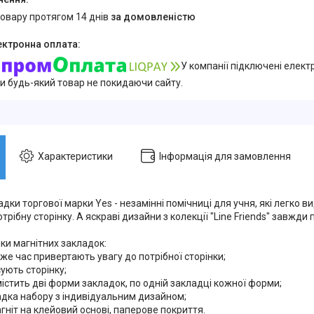
товару протягом 14 днів
за домовленістю
У компанії підключені елект
и будь-який товар не покидаючи сайту.
Характеристики
Інформація для замовлення
адки торгової марки Yes - незамінні помічниці для учня, які легко в
трібну сторінку. А яскраві дизайни з колекції "Line Friends" завжди 
ки магнітних закладок:
ой же час привертають увагу до потрібної сторінки;
сують сторінку;
містить дві форми закладок, по одній закладці кожної форми;
адка набору з індивідуальним дизайном;
агніт на клейовий основі, паперове покриття.