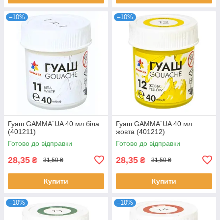
–10%
–10%
Гуаш GAMMA`UA 40 мл біла
Гуаш GAMMA`UA 40 мл
(401211)
жовта (401212)
Готово до відправки
Готово до відправки
28,35
28,35
₴
₴
31,50 ₴
31,50 ₴
Купити
Купити
–10%
–10%