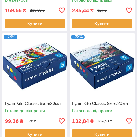
169,56
235,44
₴
₴
235,50 ₴
327 ₴
Купити
Купити
–28%
–28%
Гуаш Kite Classic 6кол/20мл
Гуаш Kite Classic 9кол/20мл
Готово до відправки
Готово до відправки
99,36
132,84
₴
₴
138 ₴
184,50 ₴
Купити
Купити