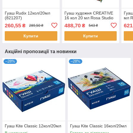
Гуаш Rudix 12кол/20мл
Гуаш художня CREATIVE
Гуаш
(821207)
16 кол 20 мл Rosa Studio
мл R
260,55
488,70
621
₴
₴
289,50 ₴
543 ₴
Купити
Купити
Акційні пропозиції та новинки
–28%
–28%
Гуаш Kite Classic 12кол/20мл
Гуаш Kite Classic 16кол/20мл
В наявності
Готово до відправки