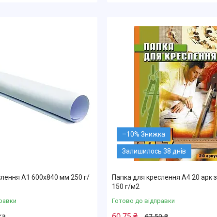
–10%
Залишилось 38 днів
слення А1 600х840 мм 250 г/
Папка для креслення А4 20 арк 
150 г/м2
равки
Готово до відправки
ка
60,75 ₴
67,50 ₴