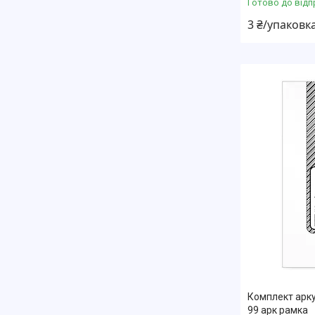
Готово до відп
3 ₴/упаковк
Комплект арку
99 арк рамка