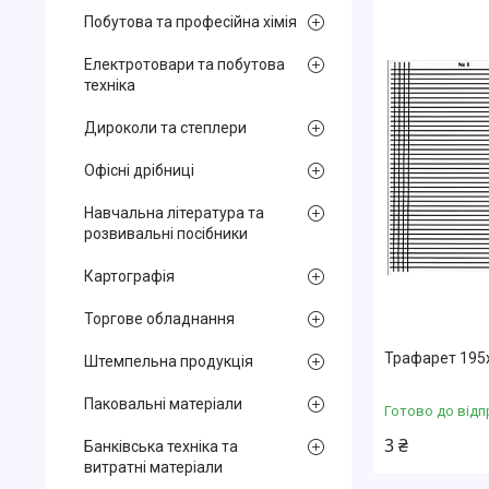
Побутова та професійна хімія
Електротовари та побутова
техніка
Дироколи та степлери
Офісні дрібниці
Навчальна література та
розвивальні посібники
Картографія
Торгове обладнання
Трафарет 195х
Штемпельна продукція
Паковальні матеріали
Готово до відп
3 ₴
Банківська техніка та
витратні матеріали