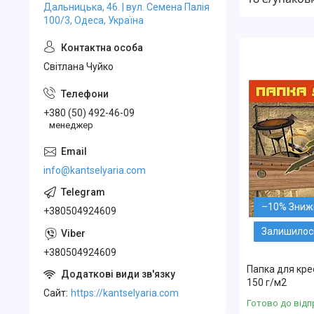
Дальницька, 46. | вул. Семена Палія
100/3, Одеса, Україна
Свiтлана Чуйко
+380 (50) 492-46-09
менеджер
info@kantselyaria.com
–10%
+380504924609
Залишилось
+380504924609
Папка для кре
150 г/м2
Cайт
https://kantselyaria.com
Готово до відп