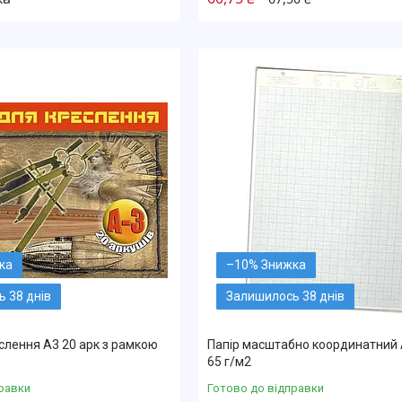
–10%
 38 днів
Залишилось 38 днів
слення А3 20 арк з рамкою
Папір масштабно координатний 
65 г/м2
равки
Готово до відправки