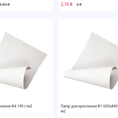
2,70 ₴
8,50 ₴
3 ₴
слення А4 190 г/м2
Папір для креслення А1 600х840
м2