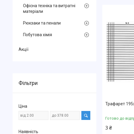
Офісна техніка та витратні
матеріали
Рюкзаки та пенали
Побутова хімія
Акції
Фільтри
Трафарет 195х
Ціна
Готово до відп
3 ₴
Наявність