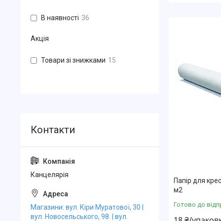
В наявності
36
Акція
Товари зі знижками
15
Канцелярiя
Папір для кре
м2
Готово до відп
Магазини: вул. Кіри Муратової, 30 |
вул. Новосельського, 98. | вул.
18 ₴/упаков