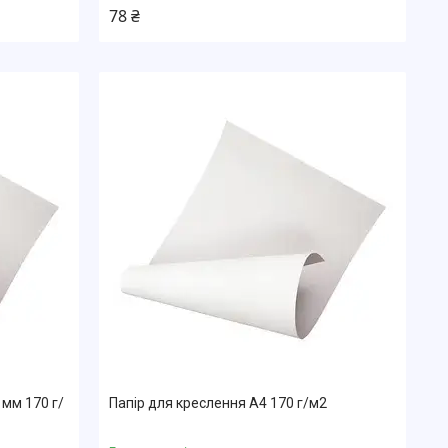
78 ₴
 мм 170 г/
Папір для креслення А4 170 г/м2