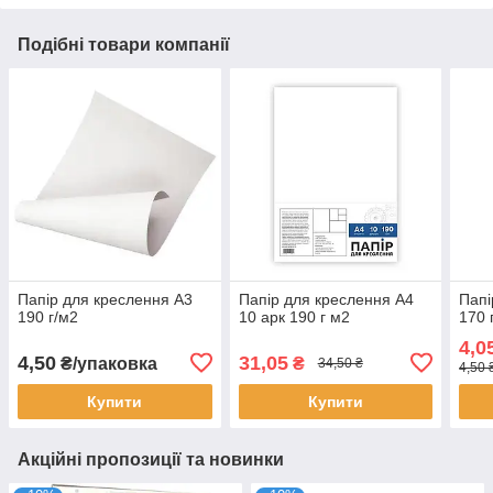
Подібні товари компанії
Папір для креслення А3
Папір для креслення А4
Папі
190 г/м2
10 арк 190 г м2
170 
4,0
4,50
31,05
₴/упаковка
₴
34,50 ₴
4,50 
Купити
Купити
Акційні пропозиції та новинки