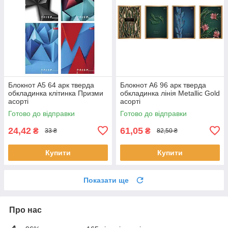
Блокнот А5 64 арк тверда
Блокнот А6 96 арк тверда
обкладинка клітинка Призми
обкладинка лінія Metallic Gold
асорті
асорті
Готово до відправки
Готово до відправки
24,42
61,05
₴
₴
33 ₴
82,50 ₴
Купити
Купити
Показати ще
Про нас