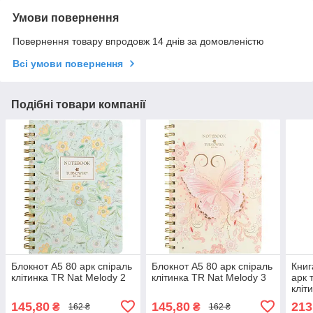
Умови повернення
Повернення товару впродовж 14 днів за домовленістю
Всі умови повернення
Подібні товари компанії
Блокнот А5 80 арк спіраль
Блокнот А5 80 арк спіраль
Книг
клітинка TR Nat Melody 2
клітинка TR Nat Melody 3
арк 
кліт
Blac
145,80
145,80
213
₴
₴
162 ₴
162 ₴