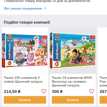
Повернення товару впродовж 14 днів за домовленістю
Всі умови повернення
Подібні товари компанії
Пазли 100 елементів У
Пазли 24 елементів MAXI
Пазл
повітрі Щенячий патруль
Веселощі на галявині,
Paw 
Щенячий патруль
ком
214,50
306
267
₴
₴
Купити
Купити