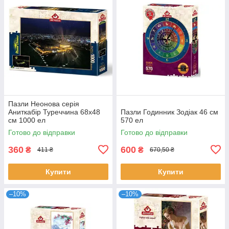
Пазли Неонова серія
Аниткабір Туреччина 68х48
Пазли Годинник Зодіак 46 см
см 1000 ел
570 ел
Готово до відправки
Готово до відправки
360
600
₴
₴
411 ₴
670,50 ₴
Купити
Купити
–10%
–10%