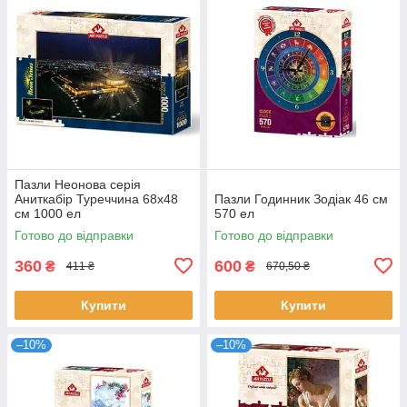
Пазли Неонова серія
Аниткабір Туреччина 68х48
Пазли Годинник Зодіак 46 см
см 1000 ел
570 ел
Готово до відправки
Готово до відправки
360
600
₴
₴
411 ₴
670,50 ₴
Купити
Купити
–10%
–10%