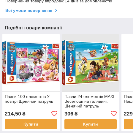
Повернення товару впродовж 14 днів за домовленістю
Всі умови повернення
Подібні товари компанії
Пазли 100 елементів У
Пазли 24 елементів MAXI
Пазл
повітрі Щенячий патруль
Веселощі на галявині,
Наші
Щенячий патруль
214,50
306
229
₴
₴
Купити
Купити