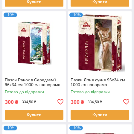
Купити
Купити
–10%
–10%
Пазли Ранок в Середзем'ї
Пазли Літня сукня 96х34 см
96х34 см 1000 ел панорама
1000 ел панорама
Готово до відправки
Готово до відправки
300
300
₴
₴
334,50 ₴
334,50 ₴
Купити
Купити
–10%
–10%