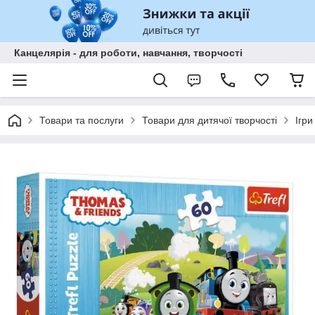
Канцелярія - для роботи, навчання, творчості
Товари та послуги
Товари для дитячої творчості
Ігри