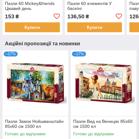
Пазли 60 Mickey&friends
Пазли 60 елементів У
Пазл
Цікавий день
басеїні
паву
153
136,50
126
₴
₴
Купити
Купити
Акційні пропозиції та новинки
–17%
–17%
Пазли Замок Нойшванштайн
Пазли Вид на Венецію 85х60
85х60 см 1500 ел
см 1500 ел
Готово до відправки
Готово до відправки