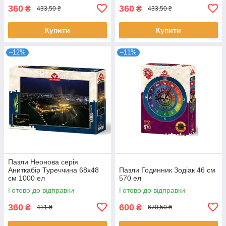
360
360
₴
₴
433,50 ₴
433,50 ₴
Купити
Купити
–12%
–11%
Пазли Неонова серія
Аниткабір Туреччина 68х48
Пазли Годинник Зодіак 46 см
см 1000 ел
570 ел
Готово до відправки
Готово до відправки
360
600
₴
₴
411 ₴
670,50 ₴