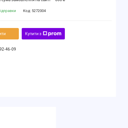
відправки
Код:
5272004
ити
Купити з
492-46-09