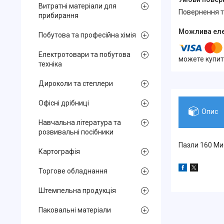
Витратні матеріали для
повернення 
прибирання
Побутова та професійна хімія
Електротовари та побутова
можете купит
техніка
Дироколи та степлери
Офісні дрібниці
Опис
Навчальна література та
розвивальні посібники
Пазли 160 Мис
Картографія
Торгове обладнання
Штемпельна продукція
Паковальні матеріали