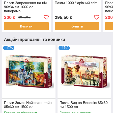
Пазли Запрошення на ніч
Пазли 1000 Чарівний світ
Пазл
96х34 см 1000 ел
96х3
панорама
пан
300
295,50
300
₴
₴
334,50 ₴
Купити
Купити
Акційні пропозиції та новинки
–17%
–17%
Пазли Замок Нойшванштайн
Пазли Вид на Венецію 85х60
85х60 см 1500 ел
см 1500 ел
Готово до відправки
Готово до відправки