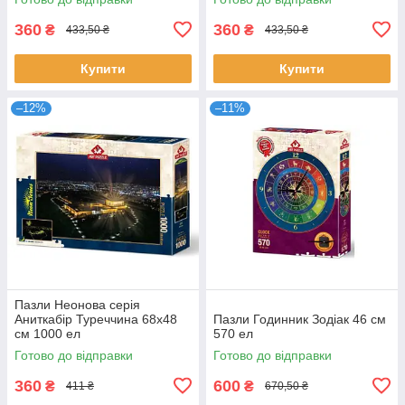
360
360
₴
₴
433,50 ₴
433,50 ₴
Купити
Купити
–12%
–11%
Пазли Неонова серія
Аниткабір Туреччина 68х48
Пазли Годинник Зодіак 46 см
см 1000 ел
570 ел
Готово до відправки
Готово до відправки
360
600
₴
₴
411 ₴
670,50 ₴