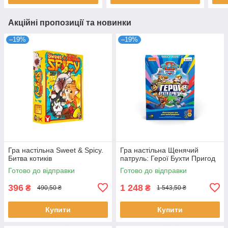
Акційні пропозиції та новинки
–19%
–19%
Гра настільна Sweet & Spicy.
Гра настільна Щенячий
Битва котиків
патруль: Герої Бухти Пригод
Готово до відправки
Готово до відправки
396
1 248
₴
₴
490,50 ₴
1 543,50 ₴
Купити
Купити