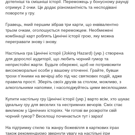
дотепніші та смішніші історії. Переможець у бонусному раунді
отримує 2 очки. Це додає різноманітність та несподівані
повороти у гру.
Гравець, який першим зібрав три карти, що еквівалентно
трьом очкам, оголошується переможцем. Необмежені
комбінації карт роблять Цинічні історії грою, яку можна
перегравати знову і знову.
Настільна гра Цинічні історії (Joking Hazard) (укр.) створена
для дорослої аудиторії, що любить чорний гумор та
непристойні жарти. Будьте обережні, щоб не потривожити
високоморальні особи у вашому оточенні. Грайте, бувши
трохи п'яними на вечірці або під час святкових подій, адже
правила прості. Зберіть своїх друзів за столом, можливо, з
алкогольними напоями, і насолоджуйтесь цими веселощами.
Купити настільну гру Цинічні історії (укр.) варто всім, хто шукає
ідеальну гру для веселих та нестримних вечорів. Сміх стає
викликом у Цинічних історіях. Чи готові ви розкроїти свій
чорний гумор? Веселощі починається тут і зараз!
На підтримку стилю та жанру божевілля в карткових іграх
також рекомендуємо звернути увагу на настільні ігри