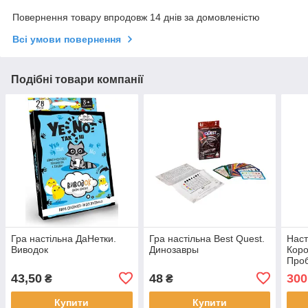
Повернення товару впродовж 14 днів за домовленістю
Всі умови повернення
Подібні товари компанії
Гра настільна ДаНетки.
Гра настільна Best Quest.
Наст
Виводок
Динозавры
Коро
Проб
43,50
48
300
₴
₴
Купити
Купити