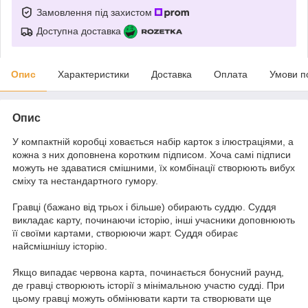
Замовлення під захистом
Доступна доставка
Опис
Характеристики
Доставка
Оплата
Умови п
Опис
У компактній коробці ховається набір карток з ілюстраціями, а
кожна з них доповнена коротким підписом. Хоча самі підписи
можуть не здаватися смішними, їх комбінації створюють вибух
сміху та нестандартного гумору.
Гравці (бажано від трьох і більше) обирають суддю. Суддя
викладає карту, починаючи історію, інші учасники доповнюють
її своїми картами, створюючи жарт. Суддя обирає
найсмішнішу історію.
Якщо випадає червона карта, починається бонусний раунд,
де гравці створюють історії з мінімальною участю судді. При
цьому гравці можуть обмінювати карти та створювати ще