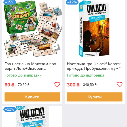
–15%
–12%
Гра настільна Малятам про
Настільна гра Unlock! Короткі
звірят Лото+Вікторина
пригоди. Пробудження мумії
Готово до відправки
Готово до відправки
60
300
₴
₴
70,50 ₴
340,50 ₴
Купити
Купити
–12%