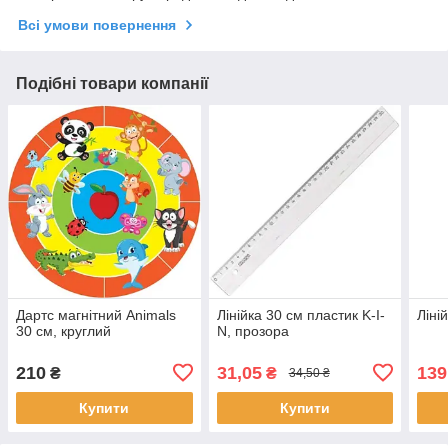
Всі умови повернення
Подібні товари компанії
Дартс магнітний Animals
Лінійка 30 см пластик K-I-
Ліні
30 см, круглий
N, прозора
210
31,05
139
₴
₴
34,50 ₴
Купити
Купити