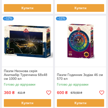
Купити
Купити
–12%
–11%
Пазли Неонова серія
Аниткабір Туреччина 68х48
Пазли Годинник Зодіак 46 см
см 1000 ел
570 ел
Готово до відправки
Готово до відправки
360
600
₴
₴
411 ₴
670,50 ₴
Купити
Купити