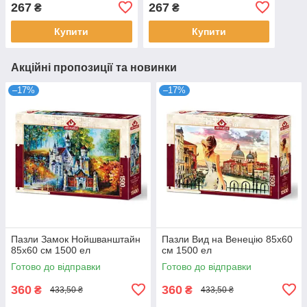
267
267
₴
₴
Купити
Купити
Акційні пропозиції та новинки
–17%
–17%
Пазли Замок Нойшванштайн
Пазли Вид на Венецію 85х60
85х60 см 1500 ел
см 1500 ел
Готово до відправки
Готово до відправки
360
360
₴
₴
433,50 ₴
433,50 ₴