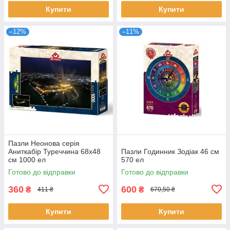
Купити
Купити
–12%
–11%
Пазли Неонова серія
Аниткабір Туреччина 68х48
Пазли Годинник Зодіак 46 см
см 1000 ел
570 ел
Готово до відправки
Готово до відправки
360
600
₴
₴
411 ₴
670,50 ₴
Купити
Купити