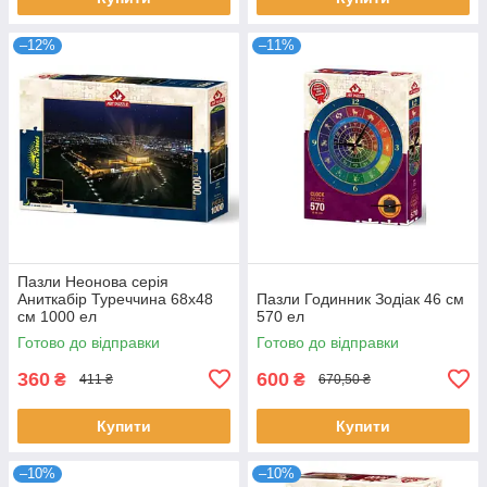
–12%
–11%
Пазли Неонова серія
Аниткабір Туреччина 68х48
Пазли Годинник Зодіак 46 см
см 1000 ел
570 ел
Готово до відправки
Готово до відправки
360
600
₴
₴
411 ₴
670,50 ₴
Купити
Купити
–10%
–10%