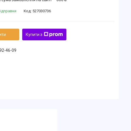
відправки
Код:
527030736
ити
Купити з
492-46-09