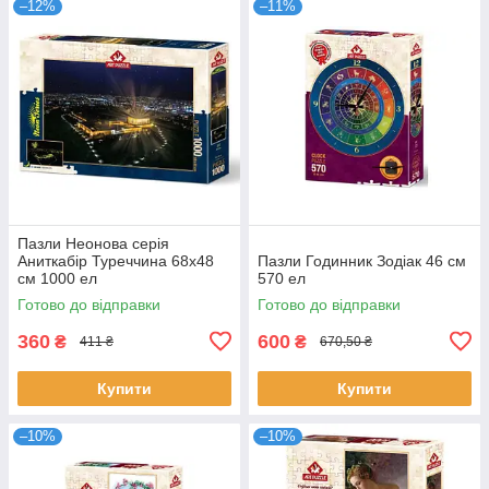
–12%
–11%
Пазли Неонова серія
Аниткабір Туреччина 68х48
Пазли Годинник Зодіак 46 см
см 1000 ел
570 ел
Готово до відправки
Готово до відправки
360
600
₴
₴
411 ₴
670,50 ₴
Купити
Купити
–10%
–10%