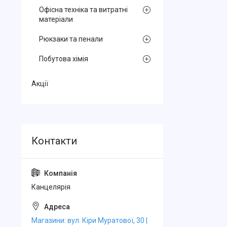
Офісна техніка та витратні
матеріали
Рюкзаки та пенали
Побутова хімія
Акції
Канцелярiя
Магазини: вул. Кіри Муратової, 30 |