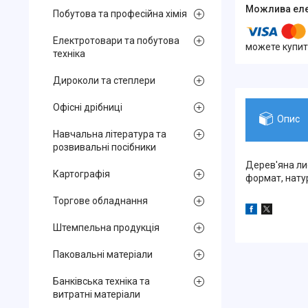
Побутова та професійна хімія
Електротовари та побутова
можете купит
техніка
Дироколи та степлери
Офісні дрібниці
Опис
Навчальна література та
розвивальні посібники
Дерев'яна ли
Картографія
формат, нату
Торгове обладнання
Штемпельна продукція
Паковальні матеріали
Банківська техніка та
витратні матеріали