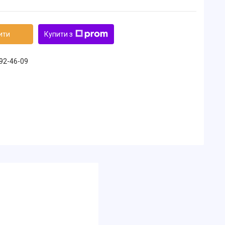
ити
Купити з
492-46-09