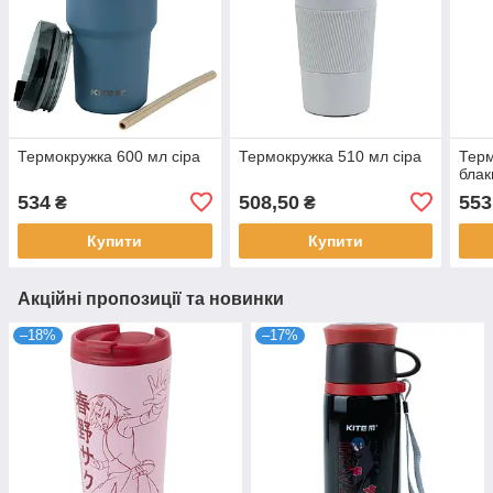
Термокружка 600 мл сіра
Термокружка 510 мл сіра
Терм
блак
534
508,50
553
₴
₴
Купити
Купити
Акційні пропозиції та новинки
–18%
–17%