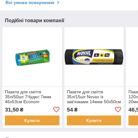
Всі умови повернення
Подібні товари компанії
Пакети для сміття
Пакети для сміття
Паке
35л/50шт 7Чудес 7мкм
35л/15шт Novax із
120
46х53см Econom
зав'язками 14мкм 50х50см
20мк
LD, чорні
31,50
54
46,
₴
₴
Купити
Купити