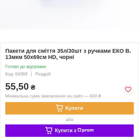
Пакети для сміття 35л/30шт з ручками ЕКО B.
13мкм 50х69см HD, чорні
Готово до відправки
Код: 64368
Роздріб
55,50
₴
Мінімальна сума замовлення на сайті — 600 ₴
Купити
або
Купити з