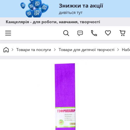
Канцелярія - для роботи, навчання, творчості
Товари та послуги
Товари для дитячої творчості
Наб