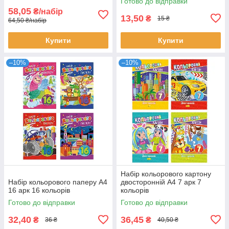
Готово до відправки
58,05
₴/набір
13,50
₴
15 ₴
64,50 ₴/набір
Купити
Купити
–10%
–10%
Набір кольорового картону
Набір кольорового паперу А4
двосторонній А4 7 арк 7
16 арк 16 кольорів
кольорів
Готово до відправки
Готово до відправки
32,40
36,45
₴
₴
36 ₴
40,50 ₴