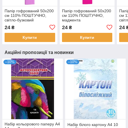
Папір гофрований 50х200
Папір гофрований 50х200
Папі
см 110% ПОШТУЧНО,
см 110% ПОШТУЧНО,
см 
світло-бузковий
маджента
світ
24
24
24
₴
₴
Купити
Купити
Акційні пропозиції та новинки
–10%
–10%
Набір кольорового паперу А4
Набір білого картону А4 10