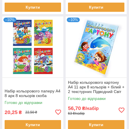
Купити
Купити
–10%
–10%
Набір кольорового картону
А4 11 арк 8 кольорів + білий +
Набір кольорового паперу А4
2 текстурних Підводний Світ
8 арк 8 кольорів скоба
Готово до відправки
Готово до відправки
56,70
₴/набір
20,25
₴
22,50 ₴
63 ₴/набір
Купити
Купити