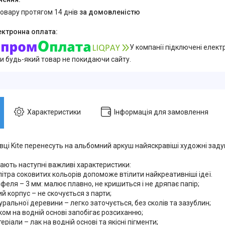
товару протягом 14 днів
за домовленістю
У компанії підключені елект
и будь-який товар не покидаючи сайту.
Характеристики
Інформація для замовлення
вці Kite перенесуть на альбомний аркуш найяскравіші художні заду
 мають наступні важливі характеристики:
літра соковитих кольорів допоможе втілити найкреативніші ідеї.
феля – 3 мм: малює плавно, не кришиться і не дряпає папір;
й корпус – не скочується з парти;
туральної деревини – легко заточується, без сколів та зазублин;
ком на водній основі запобігає розсиханню;
еріали – лак на водній основі та якісні пігменти;