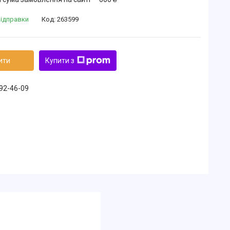
відправки
Код:
263599
ити
Купити з
492-46-09