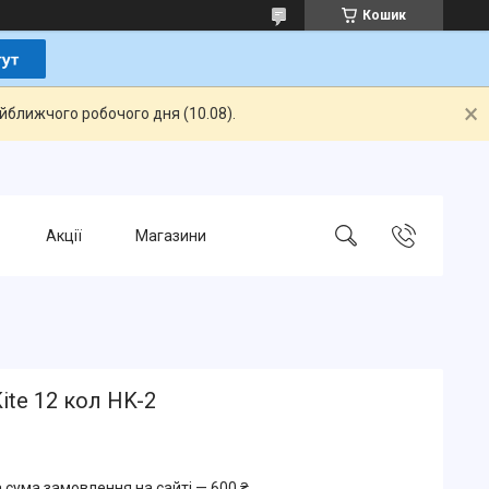
Кошик
айближчого робочого дня (10.08).
Акції
Магазини
Kite 12 кол HK-2
 сума замовлення на сайті — 600 ₴