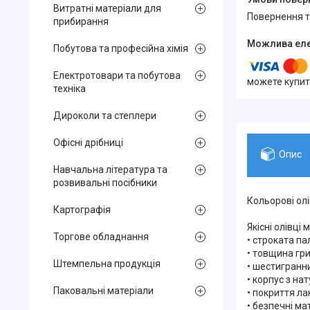
Витратні матеріали для
повернення 
прибирання
Побутова та професійна хімія
Електротовари та побутова
можете купит
техніка
Дироколи та степлери
Офісні дрібниці
Опис
Навчальна література та
розвивальні посібники
Кольорові олі
Картографія
Якісні олівці
Торгове обладнання
• строката па
• товщина гри
Штемпельна продукція
• шестигранни
• корпус з на
Паковальні матеріали
• покриття ла
• безпечні мат